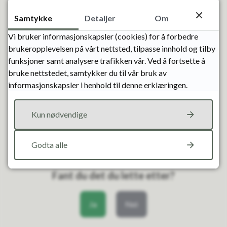
24.11.2026
Desember
Samtykke
Detaljer
Om
01.12.2026
Vi bruker informasjonskapsler (cookies) for å forbedre
08.12.2026
brukeropplevelsen på vårt nettsted, tilpasse innhold og tilby
15.12.2026
funksjoner samt analysere trafikken vår. Ved å fortsette å
22.12.2026
bruke nettstedet, samtykker du til vår bruk av
29.12.2026
informasjonskapsler i henhold til denne erklæringen.
Kun nødvendige
Klikk for interaktivt kart
Navn
Godta alle
Soltun, Taubanegata 2, 4735 Evje
Fant du det du lette etter?
Ja
Nei