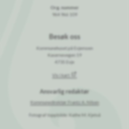
Org. nummer
964 966 109
Besøk oss
Kommunehuset på Evjemoen
Kasernevegen 19
4735 Evje
Vis i kart
Ansvarlig redaktør
Kommunedirektør Frantz A. Nilsen
Fotograf toppbilde: Kathe M. Kjetså