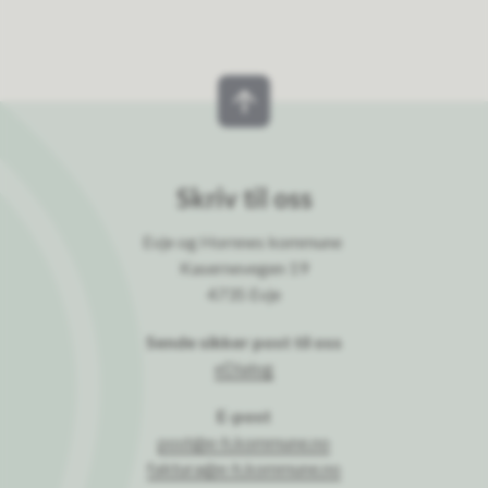
Skriv til oss
Evje og Hornnes kommune
Kasernevegen 19
4735 Evje
Sende sikker post til oss
eDialog
E-post
post@e-h.kommune.no
faktura@e-h.kommune.no