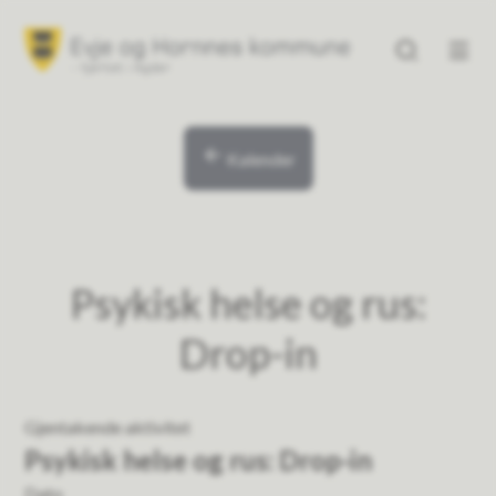
Evje og Hornnes kommune
Evje og Hornne
Du er her:
Kalender
Psykisk helse og rus:
Drop-in
Gjentakende aktivitet
Psykisk helse og rus: Drop-in
Dato