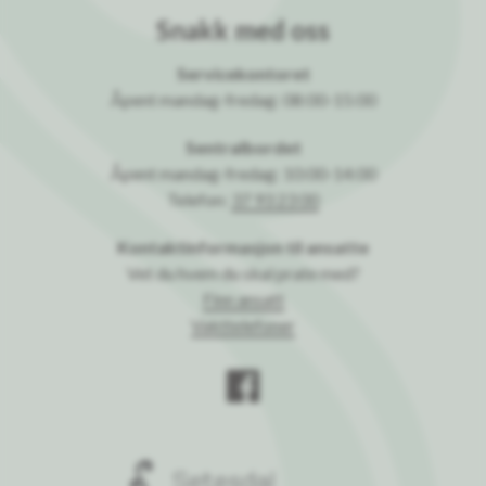
Snakk med oss
Servicekontoret
Åpent mandag-fredag: 08:00-15:00
Sentralbordet
Åpent mandag-fredag: 10:00-14:00
Telefon:
37 93 23 00
Kontaktinformasjon til ansatte
Vet du hvem du skal prate med?
Finn ansatt
Vakttelefoner