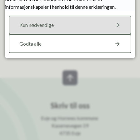
informasjonskapsler i henhold til denne erklæringen.
Fant du det du lette etter?
Kun nødvendige
Ja
Nei
Godta alle
Skriv til oss
Evje og Hornnes kommune
Kasernevegen 19
4735 Evje