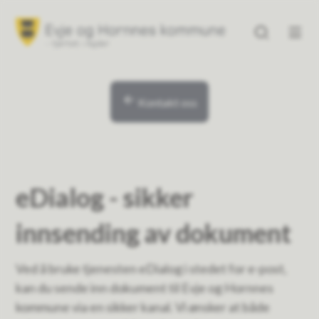
Evje og Hornnes kommune
Evje og Hornne
Du er her:
Kontakt oss
eDialog - sikker
innsending av dokument
Ved å bruke tjenesten eDialog i stedet for e-post,
kan du sende inn dokument til Evje og Hornnes
kommune via en sikker kanal. Vi ønsker at både