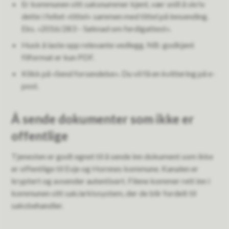
Er kommunen sitt saksnummer kjent, vær snill å skriv
dette i feltet «tittel» sammen med tittel på innsending.
Eks. «2016/283 – Søknad om ferdigattest».
Husk å laste opp relevante vedlegg. NB: godkjent
filformat er kun PDF.
Klikk på «Send forsendelse». Du vil få en kvittering på e-
post.
Å sende dokumenter som ikke er
offentlige
Tjenesten er godt egnet til å sende inn dokument som ikke
er offentlige til Evje og Hornnes kommune. Kanalen er
kryptert og avsender autentisert. Filene kommer rett inn i
kommunen sitt sak/arkivsystem, der de blir fordelt til
saksbehandler.