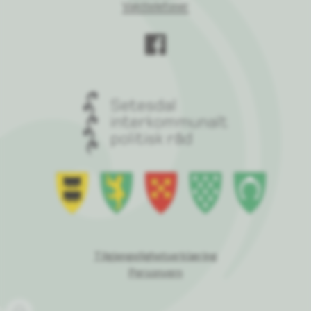
Vakttelefoner
Tilgjengelighetserklæring
Personvern