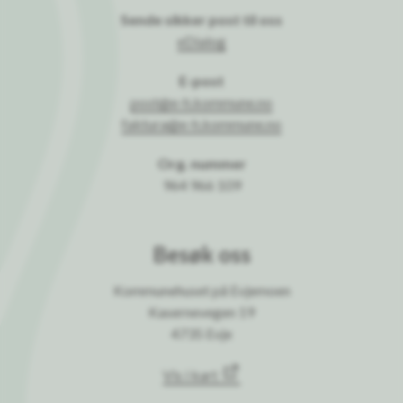
Sende sikker post til oss
eDialog
E-post
post@e-h.kommune.no
faktura@e-h.kommune.no
Org. nummer
964 966 109
Besøk oss
Kommunehuset på Evjemoen
Kasernevegen 19
4735 Evje
Vis i kart