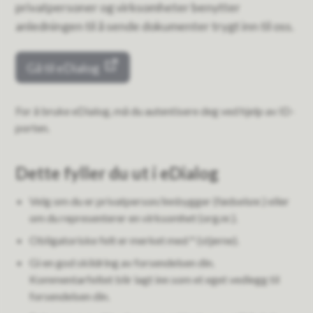
privatpersoner og virksomheter benytter
anledningen til å sende dokumenter trygt inn til oss.
Gå til eDialog
For å bruke eDialog, må du autentisere deg ved hjelp av ID-
porten.
Dette fyller du ut i eDialog
Velg om du er privatperson/innbygger (fødselsnr.) eller
om du representerer en virksomhet (org.nr.).
Obligatoriske felt er merket med * (stjerne).
Gi en god skildring av forsendelsen din.
Kommentarfeltet blir lagt inn som et eget vedlegg til
forsendelsen din.