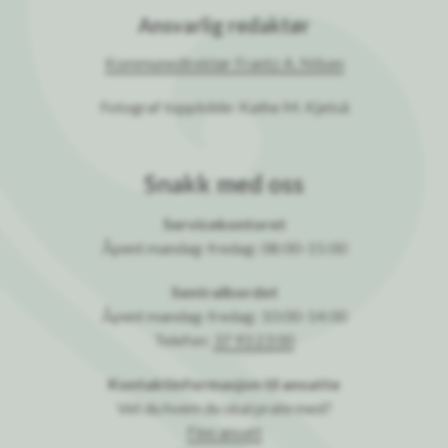
Ansvarlig redaktør
Kommunedirektør Frantz A. Nilsen
Fotograf toppbilde: Kathe M. Kjetså
Snakk med oss
Servicekontoret
Åpent mandag-fredag: 08:00-15:00
Sentralbordet
Åpent mandag-fredag: 10:00-14:00
Telefon:
37 93 23 00
Kontaktinformasjon til ansatte
Vet du hvem du skal prate med?
Finn ansatt