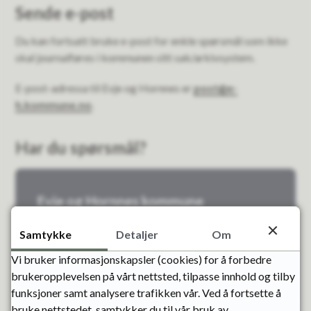
Sende e-post
Du kan fortsatt bruke e-post for enkle spørsmål som ikke
skal journalføres i kommunen sitt sak/arkivsystem.
E-post-adressa til Evje og Hornnes er
post@e-
h.kommune.no
.
Har du spørsmål?
Evje og Hornnes kommune
Hovednummer sentralbord
Samtykke
Detaljer
Om
E-post
Send e-post
Vi bruker informasjonskapsler (cookies) for å forbedre
Telefon
37 93 23 00
brukeropplevelsen på vårt nettsted, tilpasse innhold og tilby
funksjoner samt analysere trafikken vår. Ved å fortsette å
bruke nettstedet, samtykker du til vår bruk av