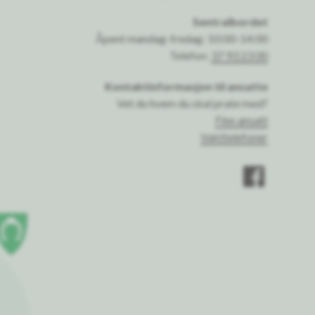
Sentralbordet
Åpent mandag-fredag: 10:00-14:00
Telefon:
37 93 23 00
Kontaktinformasjon til ansatte
Vet du hvem du skal prate med?
Finn ansatt
Vakttelefoner