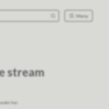
Meny
e stream
 under her.