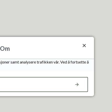
Om
joner samt analysere trafikken vår. Ved å fortsette å
agens møte. Velger likevel å