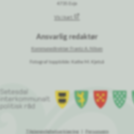
4735 Evje
Vis i kart
Ansvarlig redaktør
Kommunedirektør Frantz A. Nilsen
Fotograf toppbilde: Kathe M. Kjetså
Tilgjengelighetserklæring
Personvern