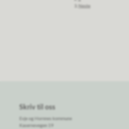
Neste
Skriv til oss
Evje og Hornnes kommune
Kasernevegen 19