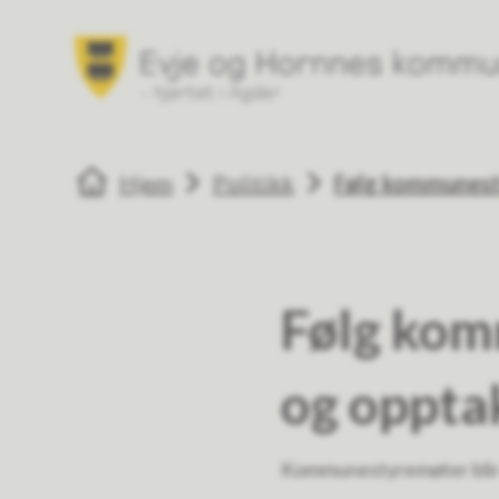
Evje og Hornnes kommune
Du er her:
Hjem
Politikk
Følg kommunest
Følg kom
og oppta
Kommunestyremøter blir o