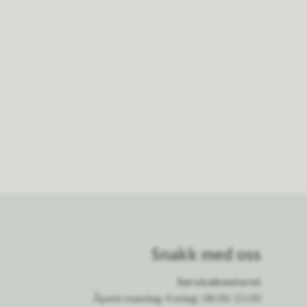
Snakk med oss
Servicekontoret
Åpent mandag-fredag: 08:00-15:00