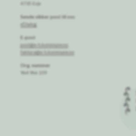
4735 Evje
Sende sikker post til oss
eDialog
E-post
post@e-h.kommune.no
faktura@e-h.kommune.no
Org. nummer
964 966 109