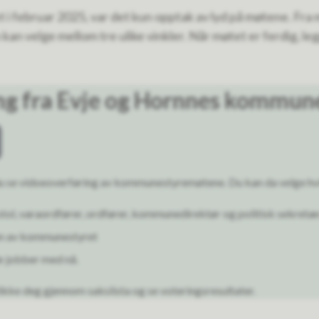
 i februar 2025, var det kun opptak av lyd på møtene. Fra 
kan velge mellom tre ulike vinkler. Når møtet er ferdig, l
ng fra Evje og Hornnes kommun
 du se vidoeoverføring av kommunestyremøtene. Du kan da velge hvi
tol, varaordfører, ordfører, kommunedirektør og politisk sekretæ
en av kommunestyret
de jobber med nå.
kke deg gjennom sakslista og se voteringsresultater.