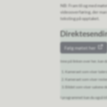
NB: Fram til og med møtet
videooverføring, der man 
teksting på opptaket.
Direktesendi
Følg møtet her
Inne på linken over her, kan
Kameraet som viser talers
Kameraet som viser rest
Bildet som viser sakene 
I programmet kan du også kli