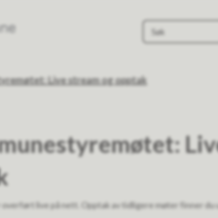
Evje og Hornnes kommune
yremøtet: Live stream og opptak
munestyremøtet: Liv
k
verført live på nett. Opptak av tidligere møter finner du