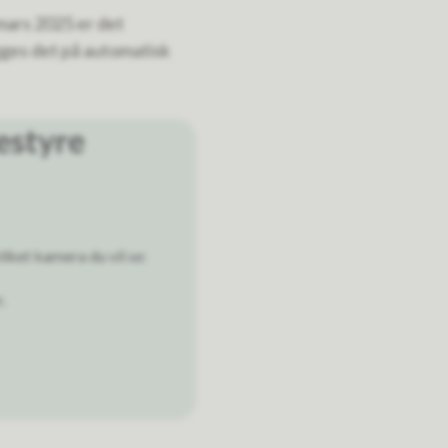
mars 2025 er det
egges det på automatisk
estyre
lket kamera du vil se:
r.