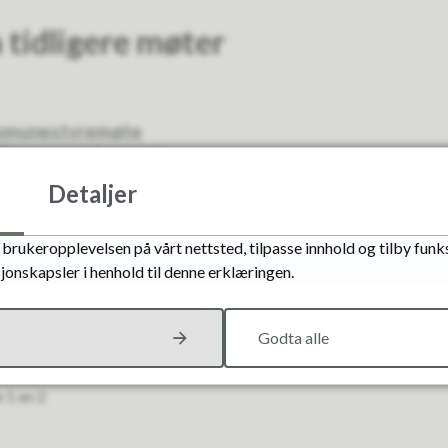
 tidligere møter
ommunestyremøte
: Kommunestyremøte
: Kommunestyremøte
Detaljer
 Kommunestyremøte
4: Kommunestyremøte
munestyremøte
brukeropplevelsen på vårt nettsted, tilpasse innhold og tilby funks
mmunestyremøte
jonskapsler i henhold til denne erklæringen.
mmunestyremøte
Kommunestyremøte
mmunestyremøte
Godta alle
r ble det dårlig kvalitet på både livestream og lydopptak under d
n ka...
e
1
av
2