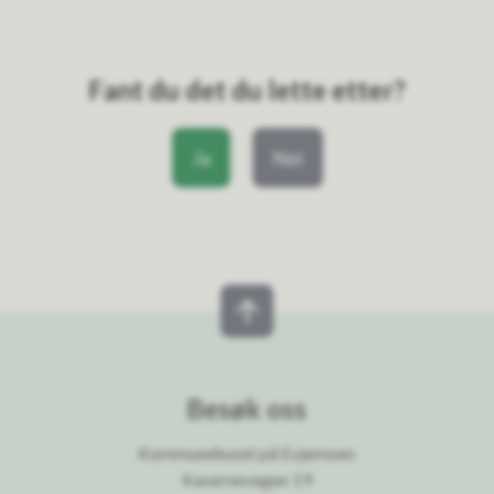
Fant du det du lette etter?
Ja
Nei
Besøk oss
Kommunehuset på Evjemoen
Kasernevegen 19