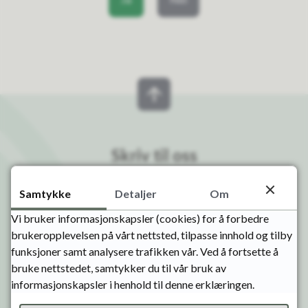
Skriv til oss
Evje og Hornnes kommune
Samtykke
Detaljer
Om
Kasernevegen 19
4735 Evje
Vi bruker informasjonskapsler (cookies) for å forbedre
brukeropplevelsen på vårt nettsted, tilpasse innhold og tilby
Sende sikker post til oss
funksjoner samt analysere trafikken vår. Ved å fortsette å
eDialog
bruke nettstedet, samtykker du til vår bruk av
informasjonskapsler i henhold til denne erklæringen.
E-post