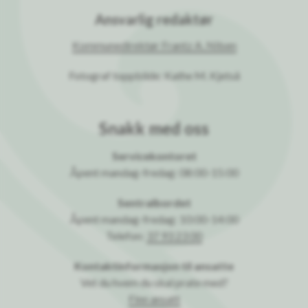
Ansvarlig redaktør
Kommunedirektør Frantz A. Nilsen
Fotograf toppbilde: Kathe M. Kjetså
Snakk med oss
Servicekontoret
Åpent mandag-fredag: 08:00-15:00
Sentralbordet
Åpent mandag-fredag: 10:00-14:00
Telefon:
37 93 23 00
Kontaktinformasjon til ansatte
Vet du hvem du skal prate med?
Finn ansatt