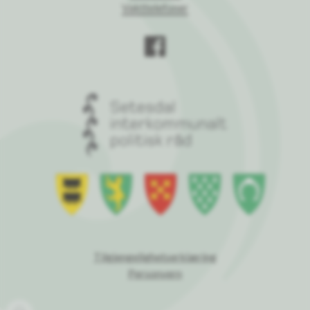
Vakttelefoner
Tilgjengelighetserklæring
Personvern