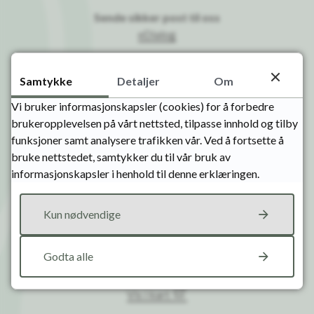
Sende sikker post til oss
eDialog
E-post
Samtykke
Detaljer
Om
post@e-h.kommune.no
faktura@e-h.kommune.no
Vi bruker informasjonskapsler (cookies) for å forbedre
brukeropplevelsen på vårt nettsted, tilpasse innhold og tilby
Org. nummer
funksjoner samt analysere trafikken vår. Ved å fortsette å
964 966 109
bruke nettstedet, samtykker du til vår bruk av
informasjonskapsler i henhold til denne erklæringen.
Besøk oss
Kun nødvendige
Kommunehuset på Evjemoen
Kasernevegen 19
Godta alle
4735 Evje
Vis i kart