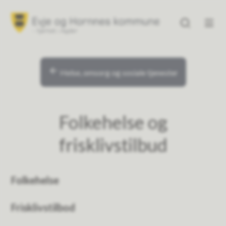
Evje og Hornnes kommune
Evje og Hornne
Du er her:
Helse, omsorg og sosiale tjenester
Folkehelse og
frisklivstilbud
Folkehelse
Frisklivstilbod