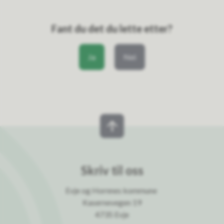
Fant du det du lette etter?
Ja
Nei
Skriv til oss
Evje og Hornnes kommune
Kasernevegen 19
4735 Evje