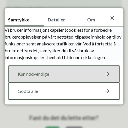
Her finner du det:
Samtykke
Detaljer
Om
Frisklivstilbod
Vi bruker informasjonskapsler (cookies) for å forbedre
brukeropplevelsen på vårt nettsted, tilpasse innhold og tilby
Har du spørsmål?
funksjoner samt analysere trafikken vår. Ved å fortsette å
bruke nettstedet, samtykker du til vår bruk av
informasjonskapsler i henhold til denne erklæringen.
Evje og Bygland legesenter
Kun nødvendige
Hovednummer
Telefon
37 40 79 00
Godta alle
Fant du det du lette etter?