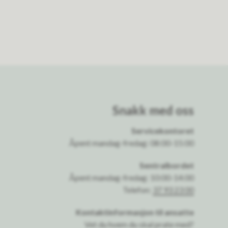
Snakk med oss
Servicekontoret
Åpent mandag-fredag: 08:00-15:00
Sentralbordet
Åpent mandag-fredag: 10:00-14:00
Telefon:
37 93 23 00
Kontaktinformasjon til ansatte
Vet du hvem du skal prate med?