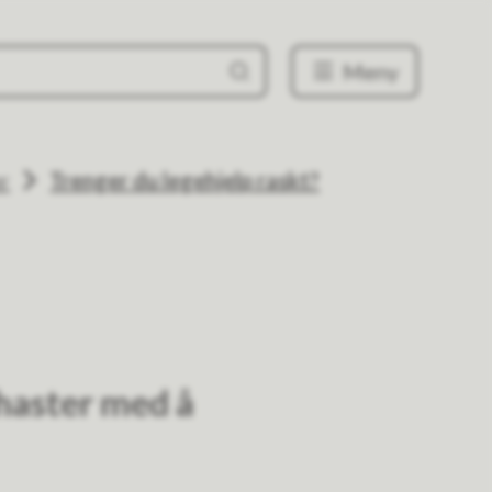
Meny
r
Trenger du legehjelp raskt?
haster med å