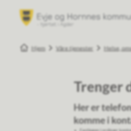
Evje og Hornnes kommune
Du er her:
Hjem
Våre tjenester
Helse, oms
Trenger d
Her er telefo
komme i kont
Fastlegen i ordinær konto