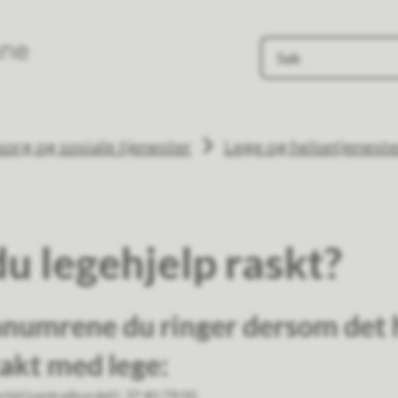
Evje og Hornnes kommune
org og sosiale tjenester
Lege og helsetjeneste
u legehjelp raskt?
nnumrene du ringer dersom det 
akt med lege:
rtid (sentralbordet): 37 40 79 00