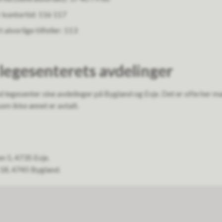
 kontortid: 116 117
 alvorlige tilfeller: 113
 legesenterets avdelinger
d legesenter sine avdelinger på Bygland og Evje. Det er ofte her m
om ikke annet er avtalt.
n 5, 4735 Evje.
18, 4745 Bygland.