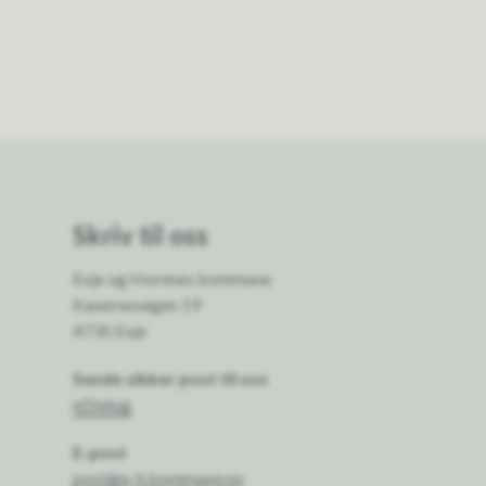
Skriv til oss
Evje og Hornnes kommune
Kasernevegen 19
4735 Evje
Sende sikker post til oss
eDialog
E-post
post@e-h.kommune.no