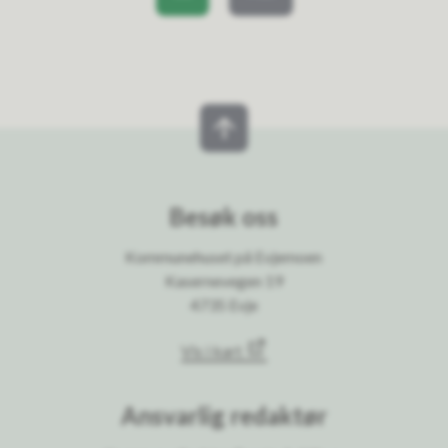
Besøk oss
Kommunehuset på Evjemoen
Kasernevegen 19
4735 Evje
Vis i kart
Ansvarlig redaktør