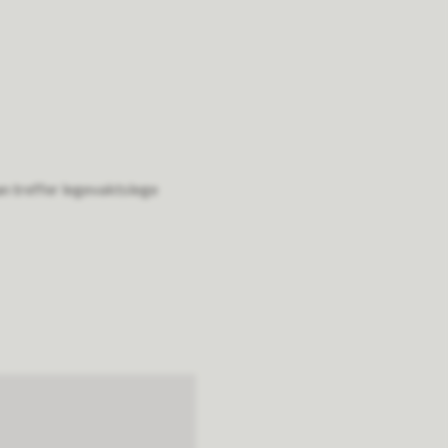
an treffer legevaktslege