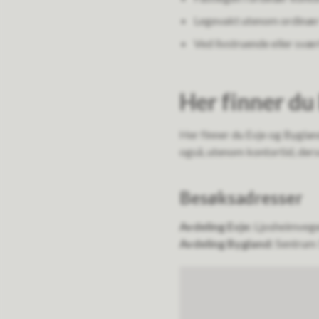
Legevakt utenom ordinær
Ved livstruende eller svært
Her finner du
Her finner du Evje og Byglan
også, utenom kontortid, ders
Besøksadresser
Avdeling Evje:
Ljosheimvege
Avdeling Bygland:
Sentrum 