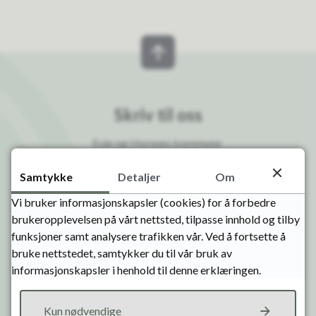
Skriv til oss
Evje og Hornnes kommune
Kasernevegen 19
Samtykke
Detaljer
Om
4735 Evje
Vi bruker informasjonskapsler (cookies) for å forbedre
Sende sikker post til oss
brukeropplevelsen på vårt nettsted, tilpasse innhold og tilby
eDialog
funksjoner samt analysere trafikken vår. Ved å fortsette å
bruke nettstedet, samtykker du til vår bruk av
E-post
informasjonskapsler i henhold til denne erklæringen.
post@e-h.kommune.no
faktura@e-h.kommune.no
Kun nødvendige