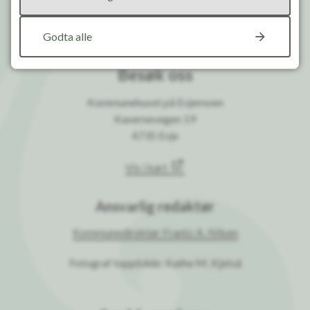
Org. nummer
964 966 109
Godta alle
Besøk oss
Kommunehuset på Evjemoen
Kasernevegen 19
4735 Evje
Vis i kart
Ansvarlig redaktør
Kommunedirektør Frantz A. Nilsen
Fotograf toppbilde: Kathe M. Kjetså