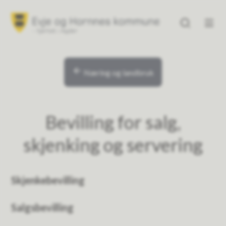
Evje og Hornnes kommune
Evje og Hornne
Du er her:
Næring og landbruk
Bevilling for salg,
skjenking og servering
Skjenkebevilling
Salgsbevilling