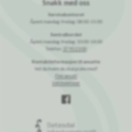
Snakk med oss
Servicekontoret
Åpent mandag-fredag: 08:00-15:00
Sentralbordet
Åpent mandag-fredag: 10:00-14:00
Telefon:
37 93 23 00
Kontaktinformasjon til ansatte
Vet du hvem du skal prate med?
Finn ansatt
Vakttelefoner