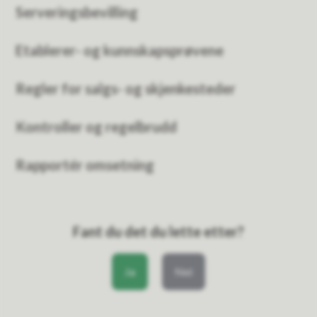
Serveringsbevilling
Etablerer- og kunnskapsprøvene
Regler for salgs- og skjenkesteder
Kontroller og regelbrudd
Rapportér omsetning
Fant du det du lette etter?
Ja
Nei