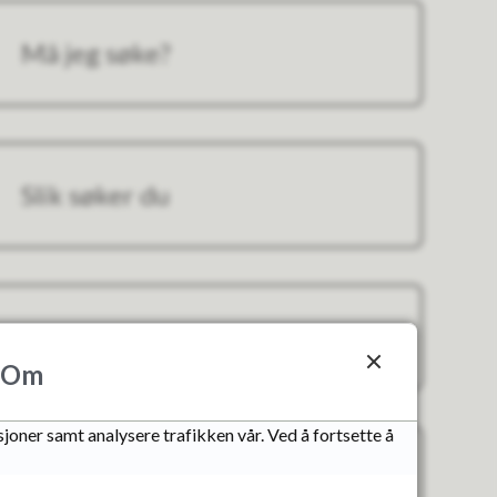
Må jeg søke?
Slik søker du
eling av eiendom
Om
joner samt analysere trafikken vår. Ved å fortsette å
Behandlingstid