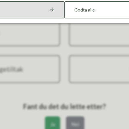
Godta alle
getiltak
Fant du det du lette etter?
Ja
Nei