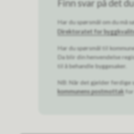
Finn svar på det du
Har du spørsmål om du må søk
Direktoratet for byggkvalit
Har du spørsmål til kommune
Da blir din henvendelse regis
til å behandle byggesaker.
NB: Når det gjelder ferdige
kommunens postmottak
for