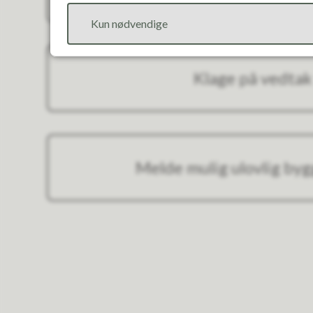
Kun nødvendige
Klage på vedtak
Melde mulig ulovlig byg