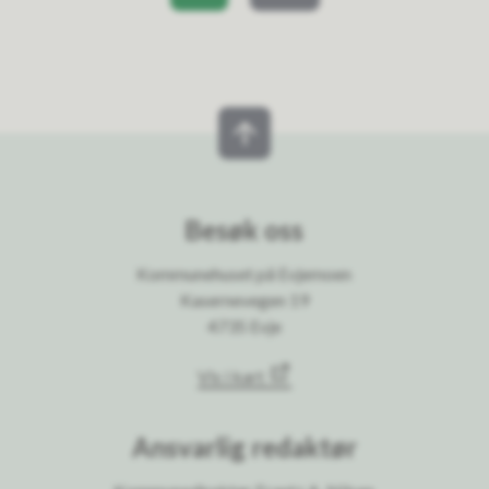
Besøk oss
Kommunehuset på Evjemoen
Kasernevegen 19
4735 Evje
Vis i kart
Ansvarlig redaktør