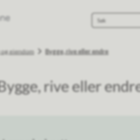
Evje og Hornnes kommune
g og eiendom
Bygge, rive eller endre
Bygge, rive eller endr