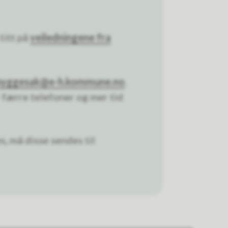
titt på
veiledningene fra
byggesak@e-h.kommune.no
.
r færre telefoner og mer tid
es
,
må disse sendes til