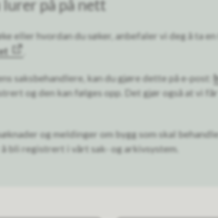
 lurer på på nett
e eller hvordan du søker, anbefaler vi deg å ta en 
et
.
ns saksbehandlere, kan du gjøre dette på e-post:
trert og den kan følges opp. Det gjør også at vi få
 søknader og meldinger om bygg som skal behandl
 å bli registrert i vårt sak- og arkivsystem.