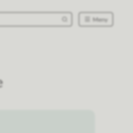
Meny
e