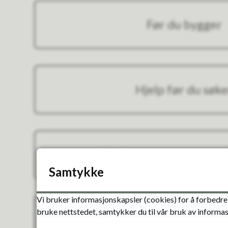
Før du bygger
Hjelp før du søke
Ferdigattest og bruksti
Samtykke
Vi bruker informasjonskapsler (cookies) for å forbedre 
bruke nettstedet, samtykker du til vår bruk av informas
Endre bruken av et 