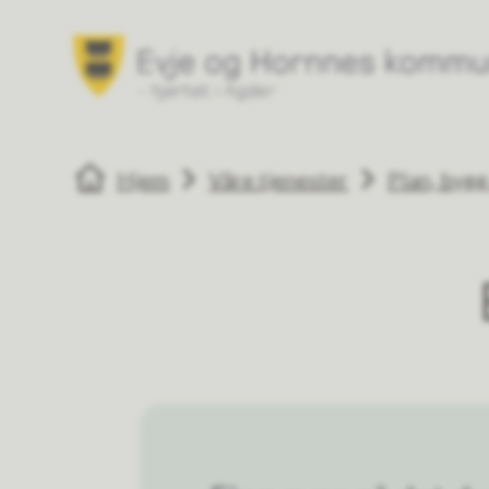
Evje og Hornnes kommune
Du er her:
Hjem
Våre tjenester
Plan, byg