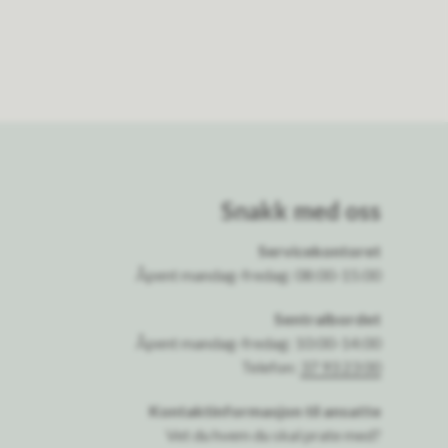
Snakk med oss
Servicekontoret
Åpent mandag-fredag: 08:00-15:00
Sentralbordet
Åpent mandag-fredag: 10:00-14:00
Telefon:
37 93 23 00
Kontaktinformasjon til ansatte
Vet du hvem du skal prate med?