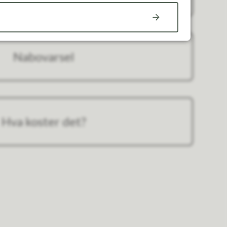
Nabovarsel
Hva koster det?