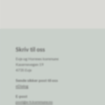
Skriv til oss
Evje og Hornnes kommune
Kasernevegen 19
4735 Evje
Sende sikker post til oss
eDialog
E-post
post@e-h.kommune.no