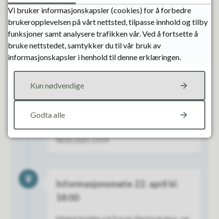
Vi bruker informasjonskapsler (cookies) for å forbedre
Videoopptak fra
brukeropplevelsen på vårt nettsted, tilpasse innhold og tilby
kommunestyremøtets
funksjoner samt analysere trafikken vår. Ved å fortsette å
behandling av sak 52/25
bruke nettstedet, samtykker du til vår bruk av
informasjonskapsler i henhold til denne erklæringen.
19.06.2025 13:00
Kun nødvendige
8. mai 2025: Frist for å komme
Godta alle
med innspill
08.05.2025 23:59
Informasjonsmøte 22. april kl.
18:00
Møtet holdes på Furuly flerbrukshus, og