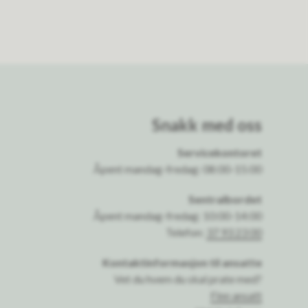
Snakk med oss
Servicekontoret
Åpent mandag-fredag: 08:00-15:00
Sentralbordet
Åpent mandag-fredag: 10:00-14:00
Telefon:
37 93 23 00
Kontaktinformasjon til ansatte
Vet du hvem du skal prate med?
Finn ansatt