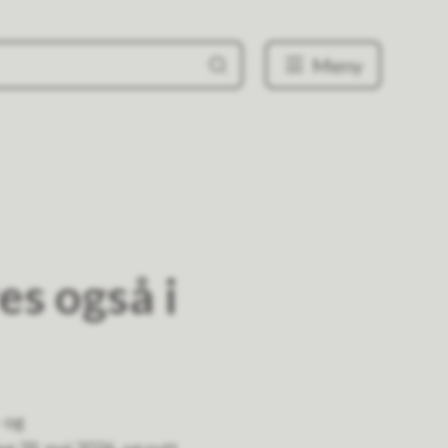
Meny
es også i
- og