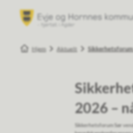
Evje og Hornnes kommune
Du er her:
Hjem
Aktuelt
Sikkerhetsforum 
Sikkerhe
2026 – n
Sikkerhetsforum Sør vende