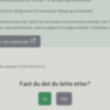
ed på en viktig arena for kunnskap, dialog og samarbeid!
erhetsforum Sør 2026 kan du besøke konferansens nettside. Der 
re og medvirkende, samt mulighet til å kjøpe billetter. Nettsiden
 sin nettside
ist endret
07.04.2026 09:11
Fant du det du lette etter?
Ja
Nei