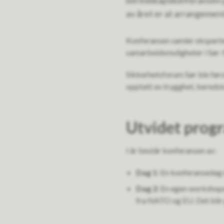
beredskapskonferansen på
av året er at arrangement
Konferansen samler eksperter,
samarbeidsmuligheter i Sør-
Sikkerhetsforum Sør ble førs
opptatt av trygghet, bereds
Utvidet prog
I år består konferansen av:
Dag 1:
En konferansedag m
Dag 2:
En egen workshopda
fra NATO og EU. Det blir 