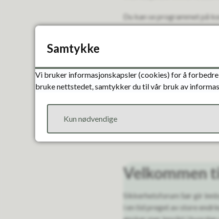
Du kan se programmet på ko
Program
Samtykke
Vi bruker informasjonskapsler (cookies) for å forbedre 
Praktisk inf
bruke nettstedet, samtykker du til vår bruk av informas
Sikkerhetsforum Sør arranger
Kun nødvendige
lokalet. Du kan lese mer om 
Velkommen ti
Sikkerhetsforum Sør gir inn
i en tid preget av store endri
ønsker mer innsikt i hvordan 