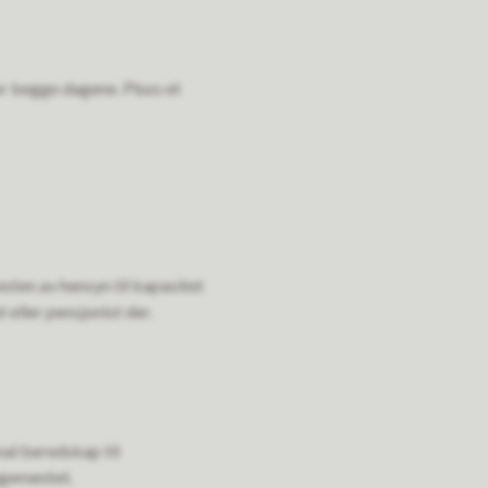
for begge dagene. Pluss et
sten av hensyn til kapasitet
 eller pensjonist der.
al beredskap til
ngementet.