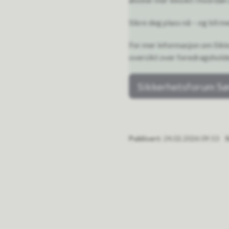
Sikre deg plass nå – og bli m
For mer informasjon om Sikk
oversikt over foredragsholde
Sikkerhetsforum Sør
Publisert
24.02.2026 09:53
S