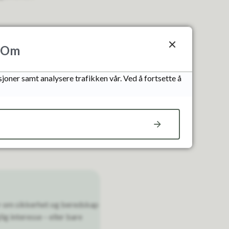
Om
joner samt analysere trafikken vår. Ved å fortsette å
r gratis parkering ved
er om sikkerhet og beredskap
ig interesse – eller bare