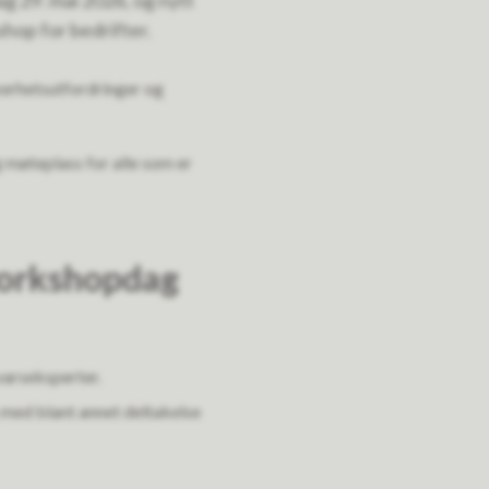
 29. mai 2026, og nytt
hop for bedrifter.
kkerhetsutfordringer og
 møteplass for alle som er
workshopdag
varseksperter.
 med blant annet deltakelse