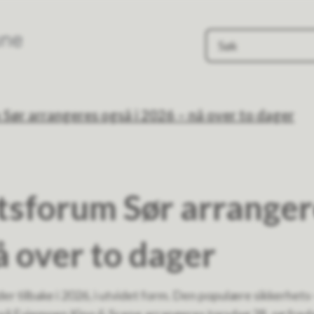
Evje og Hornnes kommune
Sør arrangeres også i 2026 – nå over to dager
tsforum Sør arranger
å over to dager
r tilbake i 2026, i utvidet form. Den populære sikkerhets