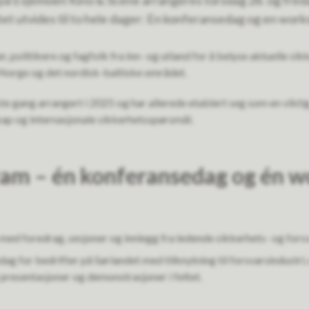
 Evjemoen Kino & Scene arrangeres torsdag 28. og fredag
et utvides til to hele dager: En konferansedag og en works
 politikere og fagfolk fra inn- og utland for å belyse aktuelle si
Norge og det nordisk-baltiske området.
te gang arrangert i 2025 og har allerede etablert seg som en viktig
kap og internasjonale sikkerhetsspørsmål.
ram – én konferansedag og én 
ed foredrag, sesjoner og innlegg fra ledende sikkerhets- og fors
g for bedrifter på Sørlandet med tilknytning til forsvarsindustri,
presentasjoner og demonstrasjoner i feltet.