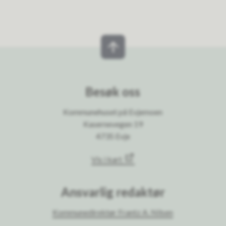
Besøk oss
Kommunehuset på Evjemoen
Kasernevegen 19
4735 Evje
Vis i kart
Ansvarlig redaktør
Kommunedirektør Frantz A. Nilsen