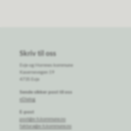
Skriv til oss
Evje og Hornnes kommune
Kasernevegen 19
4735 Evje
Sende sikker post til oss
eDialog
E-post
post@e-h.kommune.no
faktura@e-h.kommune.no