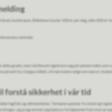
melding
l årets konferanse. Billettene koster 500 kr per dag, eller 800 kr 
nferansens nettside:
n delta gratis, men må likevel registrere seg på samme måte som re
n på nett for å kjøpe billett, vil man kunne velge om man er student
l forstå sikkerhet i vår tid
åde fagfolk og allmennheten. Temaene spenner fra lokal og region
fordringer, og programmet oppdateres fortløpende frem mot arra