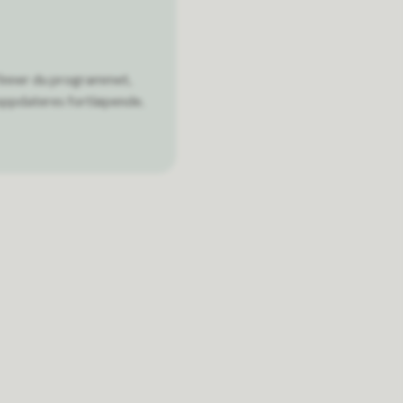
finner du programmet,
 oppdateres fortløpende.