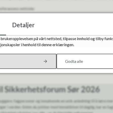
nferansens nettside:
Detaljer
brukeropplevelsen på vårt nettsted, tilpasse innhold og tilby funks
ormasjon
jonskapsler i henhold til denne erklæringen.
es på Evjemoen Kino & Scene, cirka 3,5 km fra Evje sentrum. Det e
Godta alle
det praktiske rundt konferansen på nettsiden.
l Sikkerhetsforum Sør 2026
byggere, fagpersoner og besøkende en unik anledning til å lære m
nger i verden. Enten du jobber med tematikken til daglig, har en fagl
sikkerhet påvirker oss alle – er du hjertelig velkommen.