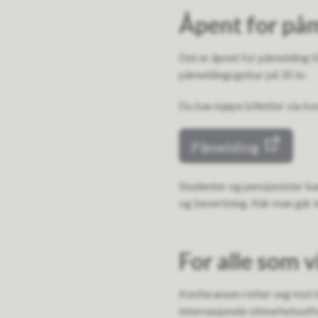
Åpent for på
Det er åpnet for påmelding ti
påmeldingsgebyr på 35 kr.
Du kan kjøpe billetter via ko
Påmelding
Studenter og pensjonister ka
og bevertning. Når man går in
For alle som vi
Konferansen retter seg mot b
internasjonale sikkerhetsut