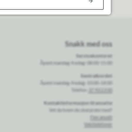
Snakk med oss
Servicekontoret
Åpent mandag-fredag: 08:00-15:00
Sentralbordet
Åpent mandag-fredag: 10:00-14:00
Telefon:
37 93 23 00
Kontaktinformasjon til ansatte
Vet du hvem du skal prate med?
Finn ansatt
Vakttelefoner