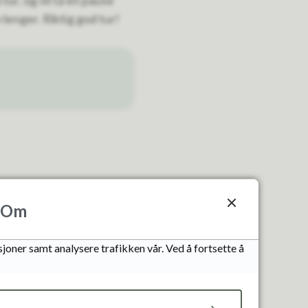
ur, og vil ta en pause
 lenger. Riktig god tur!
Om
joner samt analysere trafikken vår. Ved å fortsette å