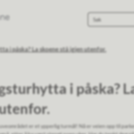
Evje og Hornnes kommune
tta i påska? La skoene stå igjen utenfor.
agsturhytta i påska? 
 utenfor.
uveområdet er et ypperlig turmål! Nå er veien opp til par