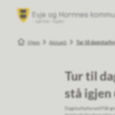
Evje og Hornnes kommune
Du er her:
Hjem
Aktuelt
Tur til dagsturhy
Tur til d
stå igjen
Dagsturhytta ved Flåt gr