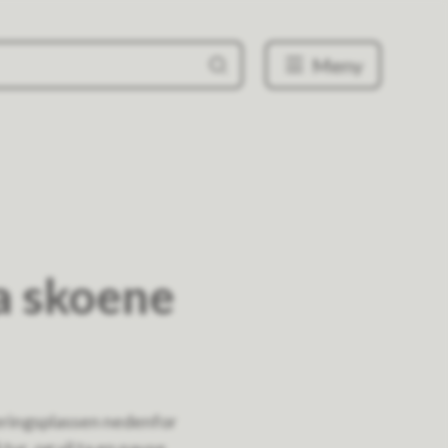
Meny
La skoene
keringsplassen nedenfor