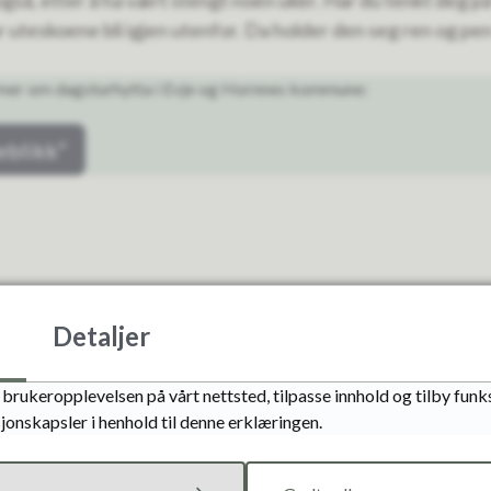
gså, etter å ha vært stengt noen uker. Har du tenkt deg på t
lar uteskoene bli igjen utenfor. Da holder den seg ren og pen
e mer om dagsturhytta i Evje og Hornnes kommune:
eblikk”
Detaljer
Fant du det du lette etter?
brukeropplevelsen på vårt nettsted, tilpasse innhold og tilby funks
Ja
Nei
jonskapsler i henhold til denne erklæringen.