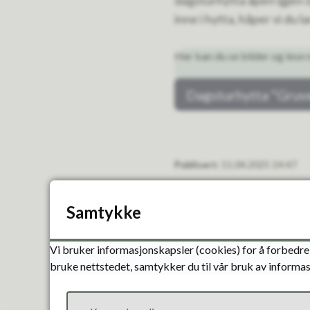
dagsturhytta åpen igjen o
inne i hytta, håper vi du 
Her kan du se bilder og les
Dagsturhytta “Gruv
Publisert
11.04.2025 14:47
Samtykke
Vi bruker informasjonskapsler (cookies) for å forbedre 
bruke nettstedet, samtykker du til vår bruk av informas