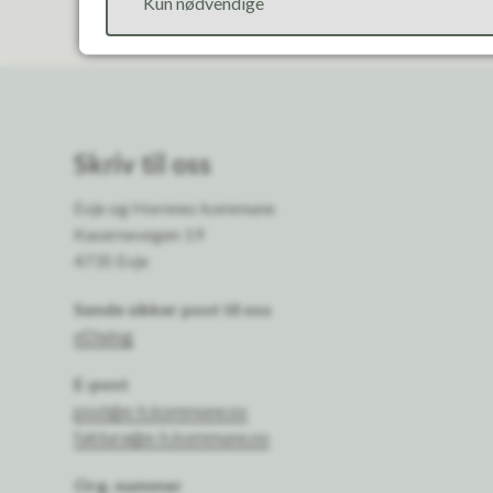
Kun nødvendige
Skriv til oss
Evje og Hornnes kommune
Kasernevegen 19
4735 Evje
Sende sikker post til oss
eDialog
E-post
post@e-h.kommune.no
faktura@e-h.kommune.no
Org. nummer