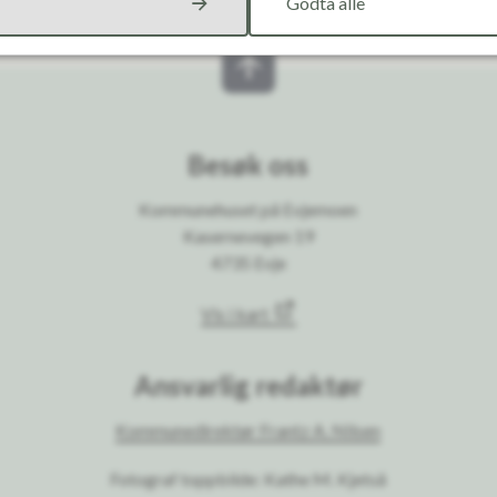
Godta alle
Besøk oss
Kommunehuset på Evjemoen
Kasernevegen 19
4735 Evje
Vis i kart
Ansvarlig redaktør
Kommunedirektør Frantz A. Nilsen
Fotograf toppbilde: Kathe M. Kjetså